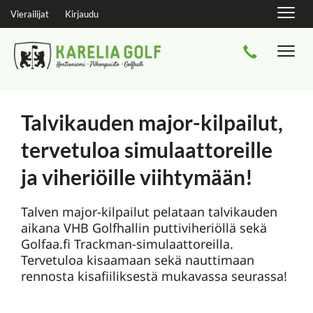
Navig
Vierailijat
Kirjaudu
Navi
Talvikauden major-kilpailut,
tervetuloa simulaattoreille
ja viheriöille viihtymään!
Talven major-kilpailut pelataan talvikauden
aikana VHB Golfhallin puttiviheriöllä sekä
Golfaa.fi Trackman-simulaattoreilla.
Tervetuloa kisaamaan sekä nauttimaan
rennosta kisafiiliksestä mukavassa seurassa!