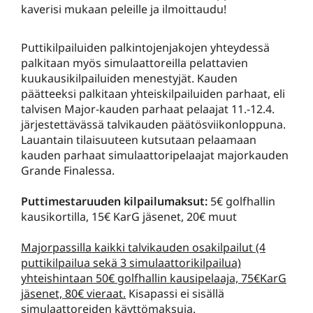
kaverisi mukaan peleille ja ilmoittaudu!
Puttikilpailuiden palkintojenjakojen yhteydessä
palkitaan myös simulaattoreilla pelattavien
kuukausikilpailuiden menestyjät. Kauden
päätteeksi palkitaan yhteiskilpailuiden parhaat, eli
talvisen Major-kauden parhaat pelaajat 11.-12.4.
järjestettävässä talvikauden päätösviikonloppuna.
Lauantain tilaisuuteen kutsutaan pelaamaan
kauden parhaat simulaattoripelaajat majorkauden
Grande Finalessa.
Puttimestaruuden kilpailumaksut:
5€ golfhallin
kausikortilla, 15€ KarG jäsenet, 20€ muut
Majorpassilla kaikki talvikauden osakilpailut (4
puttikilpailua sekä 3 simulaattorikilpailua)
yhteishintaan 50€ golfhallin kausipelaaja, 75€KarG
jäsenet, 80€ vieraat.
Kisapassi ei sisällä
simulaattoreiden käyttömaksuja.