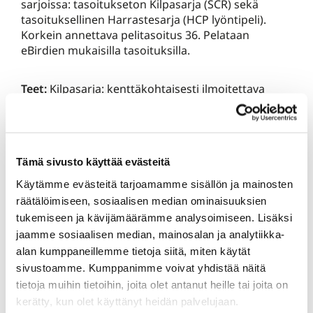
sarjoissa: tasoitukseton Kilpasarja (SCR) sekä
tasoituksellinen Harrastesarja (HCP lyöntipeli).
Korkein annettava pelitasoitus 36. Pelataan
eBirdien mukaisilla tasoituksilla.
Teet:
Kilpasarja: kenttäkohtaisesti ilmoitettava
Back Tee, HCP lyöntipelissä aloitustii Back Teestä
yksi lähempi. Naisten tiit samalla tavalla
huomioiden.
Tämä sivusto käyttää evästeitä
Major-kauden Grande Finaleen kutsutaan:
SCR ja
Käytämme evästeitä tarjoamamme sisällön ja mainosten
HCP-sarjojen parhaat kahden parhaan osakilpailun
räätälöimiseen, sosiaalisen median ominaisuuksien
yhteispisteillä. Finaaliin kutsutaan 4 parasta SCR-
tukemiseen ja kävijämäärämme analysoimiseen. Lisäksi
sarjan pelaajaa sekä 4 parasta HCP-sarjan pelaajaa.
jaamme sosiaalisen median, mainosalan ja analytiikka-
alan kumppaneillemme tietoja siitä, miten käytät
Osallistumismaksu:
KarG jäsenet 15€ hlö/kilpailu,
sivustoamme. Kumppanimme voivat yhdistää näitä
vieraat 20€ tai Kisapassi (lue alta). Lisäksi
tietoja muihin tietoihin, joita olet antanut heille tai joita on
simulaattorin käyttömaksut. Kilpailutulokseen
kerätty, kun olet käyttänyt heidän palvelujaan.
huomioidaan kaksi pelikertaa, joista paremman