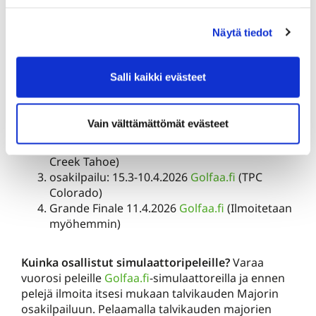
tulos jää voimaan.
Näytä tiedot
Kisapassi (Puttimestaruuden osakilpailut sekä
Simulaattorimajorien osakilpailut)
: Golfhallin
kausipelaajat 50€, KarG jäsenet 75€, muut 80€.
Salli kaikki evästeet
Kisapassi ei sisällä simulaattorin käyttömaksuja.
osakilpailu: 17.1.-14.2.2026
Golfaa.fi
(Emirates
Vain välttämättömät evästeet
Golf Club – Faldo Course)
osakilpailu: 15.2-14.3.2026
Golfaa.fi
(Clear
Creek Tahoe)
osakilpailu: 15.3-10.4.2026
Golfaa.fi
(TPC
Colorado)
Grande Finale 11.4.2026
Golfaa.fi
(Ilmoitetaan
myöhemmin)
Kuinka osallistut simulaattoripeleille?
Varaa
vuorosi peleille
Golfaa.fi
-simulaattoreilla ja ennen
pelejä ilmoita itsesi mukaan talvikauden Majorin
osakilpailuun. Pelaamalla talvikauden majorien