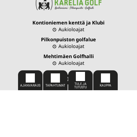
Kontioniemen kenttä ja Klubi
Aukioloajat
Pilkonpuiston golfalue
Aukioloajat
Mehtimäen Golfhalli
Aukioloajat
CADDIEMASTER
050 309 1449
caddiemaster@kareliagolf.fi