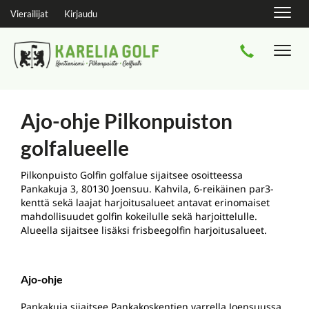
Navig
Vierailijat
Kirjaudu
Navi
Ajo-ohje Pilkonpuiston
golfalueelle
Pilkonpuisto Golfin golfalue sijaitsee osoitteessa
Pankakuja 3, 80130 Joensuu. Kahvila, 6-reikäinen par3-
kenttä sekä laajat harjoitusalueet antavat erinomaiset
mahdollisuudet golfin kokeilulle sekä harjoittelulle.
Alueella sijaitsee lisäksi frisbeegolfin harjoitusalueet.
Ajo-ohje
Pankakuja sijaitsee Pankakoskentien varrella Joensuussa.