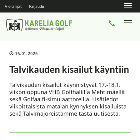
Navig
Vierailijat
Kirjaudu
Navi
16.01.2026
Talvikauden kisailut käyntiin
Talvikauden kisailut käynnistyvät 17.-18.1.
viikonloppuna VHB Golfhallilla Mehtimäellä
sekä Golfaa.fi-simulaattoreilla. Lisätiedot
viikoittaisista matalan kynnyksen kisailuista
sekä Talvimajoreistamme tästä uutisesta.