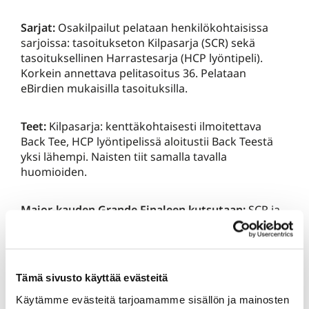
Sarjat:
Osakilpailut pelataan henkilökohtaisissa
sarjoissa: tasoitukseton Kilpasarja (SCR) sekä
tasoituksellinen Harrastesarja (HCP lyöntipeli).
Korkein annettava pelitasoitus 36. Pelataan
eBirdien mukaisilla tasoituksilla.
Teet:
Kilpasarja: kenttäkohtaisesti ilmoitettava
Back Tee, HCP lyöntipelissä aloitustii Back Teestä
yksi lähempi. Naisten tiit samalla tavalla
huomioiden.
Major-kauden Grande Finaleen kutsutaan:
SCR ja
HCP-sarjojen parhaat kahden parhaan osakilpailun
yhteispisteillä. Finaaliin kutsutaan 4 parasta SCR-
sarjan pelaajaa sekä 4 parasta HCP-sarjan pelaajaa.
Tämä sivusto käyttää evästeitä
Osallistumismaksu:
KarG jäsenet 15€ hlö/kilpailu,
Käytämme evästeitä tarjoamamme sisällön ja mainosten
vieraat 20€ tai Kisapassi (lue alta). Lisäksi