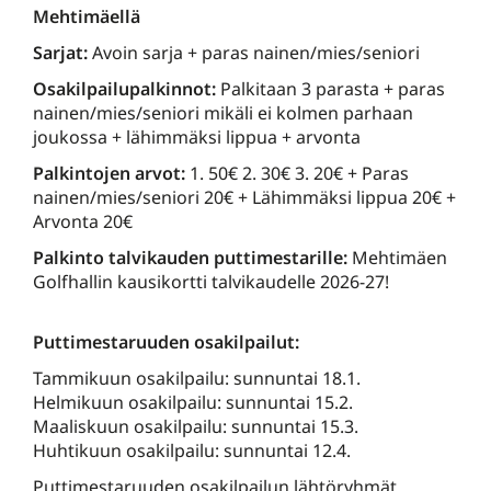
Mehtimäellä
Sarjat:
Avoin sarja + paras nainen/mies/seniori
Osakilpailupalkinnot:
Palkitaan 3 parasta + paras
nainen/mies/seniori mikäli ei kolmen parhaan
joukossa + lähimmäksi lippua + arvonta
Palkintojen arvot:
1. 50€ 2. 30€ 3. 20€ + Paras
nainen/mies/seniori 20€ + Lähimmäksi lippua 20€ +
Arvonta 20€
Palkinto talvikauden puttimestarille:
Mehtimäen
Golfhallin kausikortti talvikaudelle 2026-27!
Puttimestaruuden osakilpailut:
Tammikuun osakilpailu: sunnuntai 18.1.
Helmikuun osakilpailu: sunnuntai 15.2.
Maaliskuun osakilpailu: sunnuntai 15.3.
Huhtikuun osakilpailu: sunnuntai 12.4.
Puttimestaruuden osakilpailun lähtöryhmät