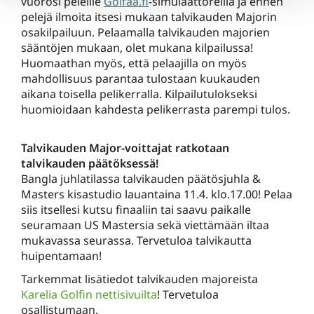
vuorosi peleille
Golfaa.fi
-simulaattoreilla ja ennen
pelejä ilmoita itsesi mukaan talvikauden Majorin
osakilpailuun. Pelaamalla talvikauden majorien
sääntöjen mukaan, olet mukana kilpailussa!
Huomaathan myös, että pelaajilla on myös
mahdollisuus parantaa tulostaan kuukauden
aikana toisella pelikerralla. Kilpailutulokseksi
huomioidaan kahdesta pelikerrasta parempi tulos.
Talvikauden Major-voittajat ratkotaan
talvikauden päätöksessä!
Bangla juhlatilassa talvikauden päätösjuhla &
Masters kisastudio lauantaina 11.4. klo.17.00! Pelaa
siis itsellesi kutsu finaaliin tai saavu paikalle
seuramaan US Mastersia sekä viettämään iltaa
mukavassa seurassa. Tervetuloa talvikautta
huipentamaan!
Tarkemmat lisätiedot talvikauden majoreista
Karelia Golfin nettisivuilta
! Tervetuloa
osallistumaan.