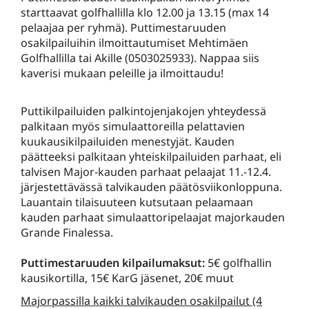
starttaavat golfhallilla klo 12.00 ja 13.15 (max 14
pelaajaa per ryhmä). Puttimestaruuden
osakilpailuihin ilmoittautumiset Mehtimäen
Golfhallilla tai Akille (0503025933). Nappaa siis
kaverisi mukaan peleille ja ilmoittaudu!
Puttikilpailuiden palkintojenjakojen yhteydessä
palkitaan myös simulaattoreilla pelattavien
kuukausikilpailuiden menestyjät. Kauden
päätteeksi palkitaan yhteiskilpailuiden parhaat, eli
talvisen Major-kauden parhaat pelaajat 11.-12.4.
järjestettävässä talvikauden päätösviikonloppuna.
Lauantain tilaisuuteen kutsutaan pelaamaan
kauden parhaat simulaattoripelaajat majorkauden
Grande Finalessa.
Puttimestaruuden kilpailumaksut:
5€ golfhallin
kausikortilla, 15€ KarG jäsenet, 20€ muut
Majorpassilla kaikki talvikauden osakilpailut (4