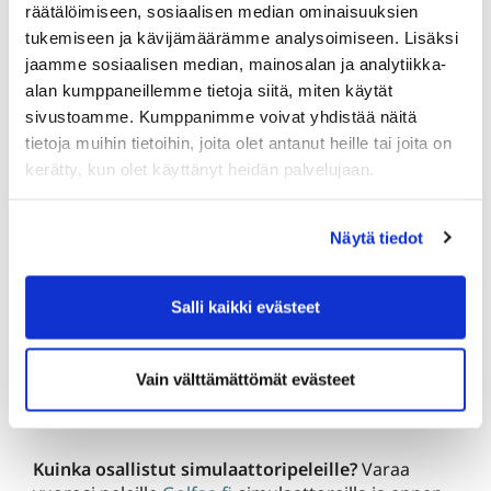
räätälöimiseen, sosiaalisen median ominaisuuksien
simulaattorin käyttömaksut. Kilpailutulokseen
tukemiseen ja kävijämäärämme analysoimiseen. Lisäksi
huomioidaan kaksi pelikertaa, joista paremman
jaamme sosiaalisen median, mainosalan ja analytiikka-
tulos jää voimaan.
alan kumppaneillemme tietoja siitä, miten käytät
sivustoamme. Kumppanimme voivat yhdistää näitä
Kisapassi (Puttimestaruuden osakilpailut sekä
tietoja muihin tietoihin, joita olet antanut heille tai joita on
Simulaattorimajorien osakilpailut)
: Golfhallin
kerätty, kun olet käyttänyt heidän palvelujaan.
kausipelaajat 50€, KarG jäsenet 75€, muut 80€.
Kisapassi ei sisällä simulaattorin käyttömaksuja.
osakilpailu: 17.1.-14.2.2026
Golfaa.fi
Näytä tiedot
(Emirates
Golf Club – Faldo Course)
osakilpailu: 15.2-14.3.2026
Golfaa.fi
(Clear
Salli kaikki evästeet
Creek Tahoe)
osakilpailu: 15.3-10.4.2026
Golfaa.fi
(TPC
Colorado)
Vain välttämättömät evästeet
Grande Finale 11.4.2026
Golfaa.fi
(Ilmoitetaan
myöhemmin)
Kuinka osallistut simulaattoripeleille?
Varaa