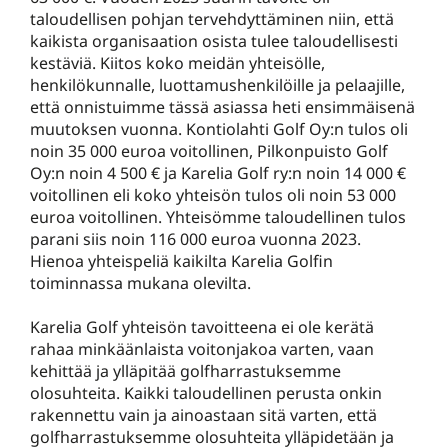
taloudellisen pohjan tervehdyttäminen niin, että
kaikista organisaation osista tulee taloudellisesti
kestäviä. Kiitos koko meidän yhteisölle,
henkilökunnalle, luottamushenkilöille ja pelaajille,
että onnistuimme tässä asiassa heti ensimmäisenä
muutoksen vuonna. Kontiolahti Golf Oy:n tulos oli
noin 35 000 euroa voitollinen, Pilkonpuisto Golf
Oy:n noin 4 500 € ja Karelia Golf ry:n noin 14 000 €
voitollinen eli koko yhteisön tulos oli noin 53 000
euroa voitollinen. Yhteisömme taloudellinen tulos
parani siis noin 116 000 euroa vuonna 2023.
Hienoa yhteispeliä kaikilta Karelia Golfin
toiminnassa mukana olevilta.
Karelia Golf yhteisön tavoitteena ei ole kerätä
rahaa minkäänlaista voitonjakoa varten, vaan
kehittää ja ylläpitää golfharrastuksemme
olosuhteita. Kaikki taloudellinen perusta onkin
rakennettu vain ja ainoastaan sitä varten, että
golfharrastuksemme olosuhteita ylläpidetään ja