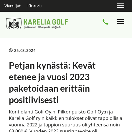
Navig
Vierailijat
Kirjaudu
Navi
25.03.2024
Petjan kynästä: Kevät
etenee ja vuosi 2023
paketoidaan erittäin
positiivisesti
Kontiolahti Golf Oy:n, Pilkonpuisto Golf Oy:n ja
Karelia Golf ry:n kaikkien tulokset olivat tappiollisia
vuonna 2022 ja tappion suuruus oli yhteensä noin
63 000 €. Vuoden 2023 suurin tavoite oli