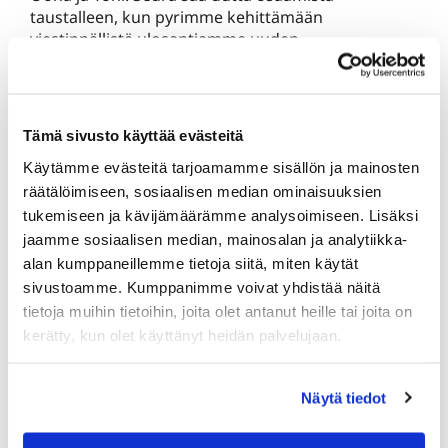
taustalleen, kun pyrimme kehittämään
viestinnällistä ulosantiamme uuden
sisällöntuottajan avulla. Annu aloittaa huhtikuun
alussa sisällöntuottajana ja odotamme kovasti
kuinka viestintämme tulee kesän aikana
kehittymään.
Tämä sivusto käyttää evästeitä
Käytämme evästeitä tarjoamamme sisällön ja mainosten
Kesä tulee, mutta onneksi aurinko paistaa meillä
räätälöimiseen, sosiaalisen median ominaisuuksien
Karelia Golfissa tällä hetkellä korkealta ja
lämpimästi. Kohta jälleen kentillä nähdään ja
tukemiseen ja kävijämäärämme analysoimiseen. Lisäksi
päästään harrastamaan rakasta golfia myös
jaamme sosiaalisen median, mainosalan ja analytiikka-
ulkona.
alan kumppaneillemme tietoja siitä, miten käytät
Kesää odottavin terveisin,
sivustoamme. Kumppanimme voivat yhdistää näitä
tietoja muihin tietoihin, joita olet antanut heille tai joita on
Petja
kerätty, kun olet käyttänyt heidän palvelujaan.
Tilaa kausimaksulaskusi kätevästi Karelia Golfin
Näytä tiedot
nettisivujen lomakkeella.