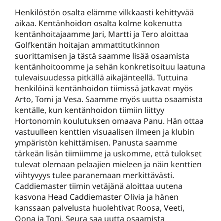
Henkilöstön osalta elämme vilkkaasti kehittyvää
aikaa. Kentänhoidon osalta kolme kokenutta
kentänhoitajaamme Jari, Martti ja Tero aloittaa
Golfkentän hoitajan ammattitutkinnon
suorittamisen ja tästä saamme lisää osaamista
kentänhoitoomme ja sehän konkretisoituu laatuna
tulevaisuudessa pitkällä aikajänteellä. Tuttuina
henkilöinä kentänhoidon tiimissä jatkavat myös
Arto, Tomi ja Vesa. Saamme myös uutta osaamista
kentälle, kun kentänhoidon tiimiin liittyy
Hortonomin koulutuksen omaava Panu. Hän ottaa
vastuulleen kenttien visuaalisen ilmeen ja klubin
ympäristön kehittämisen. Panusta saamme
tärkeän lisän tiimiimme ja uskomme, että tulokset
tulevat olemaan pelaajien mieleen ja näin kenttien
viihtyvyys tulee paranemaan merkittävästi.
Caddiemaster tiimin vetäjänä aloittaa uutena
kasvona Head Caddiemaster Olivia ja hänen
kanssaan palvelusta huolehtivat Roosa, Veeti,
Oona ja Toni. Seura saa uutta osaamista