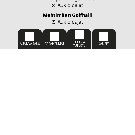
Aukioloajat
Mehtimäen Golfhalli
Aukioloajat
CADDIEMASTER
050 309 1449
caddiemaster@kareliagolf.fi
SIJAINTI
Karelia Golf
Vaskiportintie 7
80780 Kontioniemi
TOIMISTO