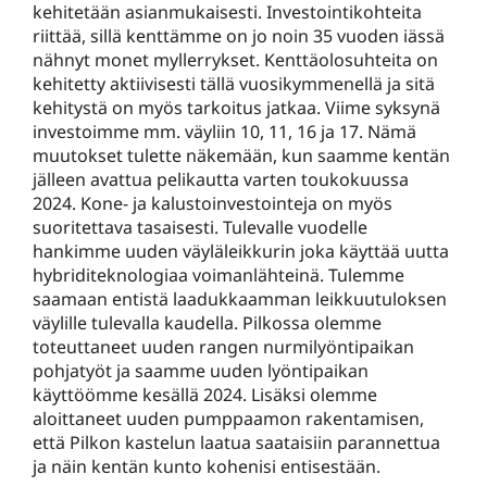
kehitetään asianmukaisesti. Investointikohteita
riittää, sillä kenttämme on jo noin 35 vuoden iässä
nähnyt monet myllerrykset. Kenttäolosuhteita on
kehitetty aktiivisesti tällä vuosikymmenellä ja sitä
kehitystä on myös tarkoitus jatkaa. Viime syksynä
investoimme mm. väyliin 10, 11, 16 ja 17. Nämä
muutokset tulette näkemään, kun saamme kentän
jälleen avattua pelikautta varten toukokuussa
2024. Kone- ja kalustoinvestointeja on myös
suoritettava tasaisesti. Tulevalle vuodelle
hankimme uuden väyläleikkurin joka käyttää uutta
hybriditeknologiaa voimanlähteinä. Tulemme
saamaan entistä laadukkaamman leikkuutuloksen
väylille tulevalla kaudella. Pilkossa olemme
toteuttaneet uuden rangen nurmilyöntipaikan
pohjatyöt ja saamme uuden lyöntipaikan
käyttöömme kesällä 2024. Lisäksi olemme
aloittaneet uuden pumppaamon rakentamisen,
että Pilkon kastelun laatua saataisiin parannettua
ja näin kentän kunto kohenisi entisestään.