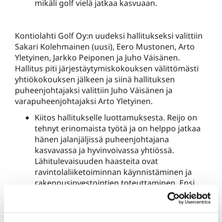
mikäli golf vielä jatkaa kasvuaan.
Kontiolahti Golf Oy:n uudeksi hallitukseksi valittiin
Sakari Kolehmainen (uusi), Eero Mustonen, Arto
Yletyinen, Jarkko Peiponen ja Juho Väisänen.
Hallitus piti järjestäytymiskokouksen välittömästi
yhtiökokouksen jälkeen ja siinä hallituksen
puheenjohtajaksi valittiin Juho Väisänen ja
varapuheenjohtajaksi Arto Yletyinen.
Kiitos hallitukselle luottamuksesta. Reijo on
tehnyt erinomaista työtä ja on helppo jatkaa
hänen jalanjäljissä puheenjohtajana
kasvavassa ja hyvinvoivassa yhtiössä.
Lähitulevaisuuden haasteita ovat
ravintolaliiketoiminnan käynnistäminen ja
rakennusinvestointien toteuttaminen. Ensi
kesänä meillä on myös näytön paikka yleisten
SMkilpailuiden kilpailukenttänä heinäkuussa
ja silloin on tavoitteena, että kenttä viimeisen