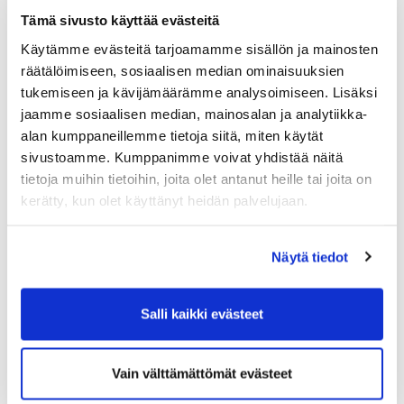
päälle kunnossa, päättää uusi hallituksen
Tämä sivusto käyttää evästeitä
puheenjohtaja Juho Väisänen.
Käytämme evästeitä tarjoamamme sisällön ja mainosten
räätälöimiseen, sosiaalisen median ominaisuuksien
Kontioniemen kenttä avataan kelien salliessa
tukemiseen ja kävijämäärämme analysoimiseen. Lisäksi
pelaajille jälleen toukokuun alussa 2025.
jaamme sosiaalisen median, mainosalan ja analytiikka-
alan kumppaneillemme tietoja siitä, miten käytät
Petja Vuojärvi
sivustoamme. Kumppanimme voivat yhdistää näitä
Toimitusjohtaja
tietoja muihin tietoihin, joita olet antanut heille tai joita on
Kontiolahti Golf Oy
kerätty, kun olet käyttänyt heidän palvelujaan.
Näytä tiedot
Salli kaikki evästeet
Vain välttämättömät evästeet