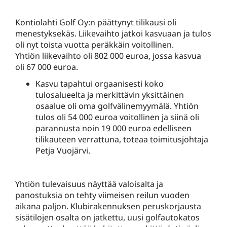
Kontiolahti Golf Oy:n päättynyt tilikausi oli
menestyksekäs. Liikevaihto jatkoi kasvuaan ja tulos
oli nyt toista vuotta peräkkäin voitollinen.
Yhtiön liikevaihto oli 802 000 euroa, jossa kasvua
oli 67 000 euroa.
Kasvu tapahtui orgaanisesti koko
tulosalueelta ja merkittävin yksittäinen
osaalue oli oma golfvälinemyymälä. Yhtiön
tulos oli 54 000 euroa voitollinen ja siinä oli
parannusta noin 19 000 euroa edelliseen
tilikauteen verrattuna, toteaa toimitusjohtaja
Petja Vuojärvi.
Yhtiön tulevaisuus näyttää valoisalta ja
panostuksia on tehty viimeisen reilun vuoden
aikana paljon. Klubirakennuksen peruskorjausta
sisätilojen osalta on jatkettu, uusi golfautokatos