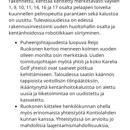
rakennettu, kenttää kehitetty merkittävästi väylien
1, 9, 10, 11, 14, 16 ja 17 osalta pelaajien toiveita
kuunnellen pelinopeutta parantaen sekä kalustoa
on uusittu. Tulevaisuudessa on edessä
rakennusinvestointi uuden huoltohallin osalta ja
kentänhoidossa robotiikkaan siirtyminen.
Puheenjohtajuudesta luopuva Reijo
Ruokonen kertoo menneen kolmen vuoden
olleen monilta osin merkittävä. Uuden
toimitusjohtajan myötä yhtiö ja koko Karelia
Golf yhteisö ovat saaneet potkua
kehittämiseen. Taloudessa saatiin käännös
tappioista voitollisiin tilinpäätöksiin,
ikääntynyttä kentänhoitokalustoa on alettu
uusia ja liiketoimintaa on uudistettu ja
kasvatettu.
Ruokonen kiittelee henkilökunnan ohella
myös erinomaista yhteistyötä Kontiolahden
kunnan kanssa. Yhteistyössä on arvioitu jo
mahdollisia laajentamismahdollisuuksia,