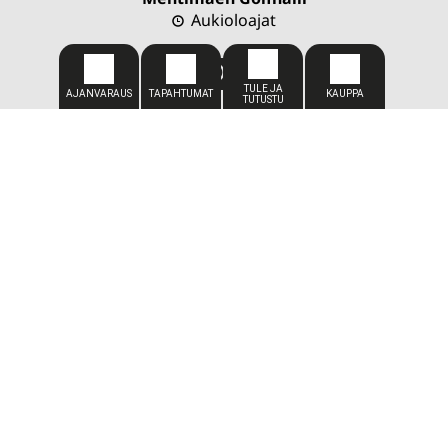
Aukioloajat
CADDIEMASTER
050 309 1449
caddiemaster@kareliagolf.fi
SIJAINTI
Karelia Golf
Vaskiportintie 7
80780 Kontioniemi
TOIMISTO
Toimitus-/toiminnanjohtaja
Petja Vuojärvi