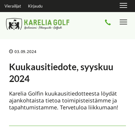
Navig
Vierailijat
Kirjaudu
Navi
03.09.2024
Kuukausitiedote, syyskuu
2024
Karelia Golfin kuukausitiedotteesta löydät
ajankohtaista tietoa toimipisteistämme ja
tapahtumistamme. Tervetuloa liikkumaan!