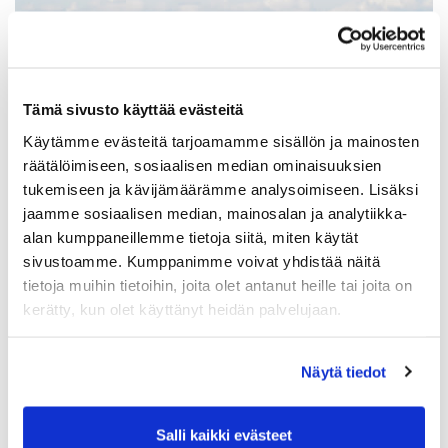
Tämä sivusto käyttää evästeitä
Käytämme evästeitä tarjoamamme sisällön ja mainosten
räätälöimiseen, sosiaalisen median ominaisuuksien
tukemiseen ja kävijämäärämme analysoimiseen. Lisäksi
jaamme sosiaalisen median, mainosalan ja analytiikka-
alan kumppaneillemme tietoja siitä, miten käytät
sivustoamme. Kumppanimme voivat yhdistää näitä
tietoja muihin tietoihin, joita olet antanut heille tai joita on
Karelia Golf Mestaruusviikonloppu: Naiset
kerätty, kun olet käyttänyt heidän palvelujaan.
Klubimestaruus
15.08.2026 05:00
Näytä tiedot
Salli kaikki evästeet