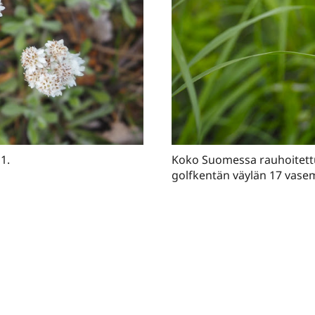
1.
Koko Suomessa rauhoitettu
golfkentän väylän 17 vas