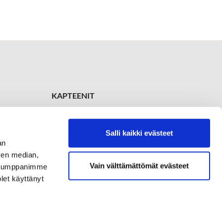
KAPTEENIT
Ladykapteeni
Soile Röppänen
+358 504 638 669
Salli kaikki evästeet
an
Kapteeni
sen median,
Juha Marola
+358 400 670 733
Vain välttämättömät evästeet
. Kumppanimme
olet käyttänyt