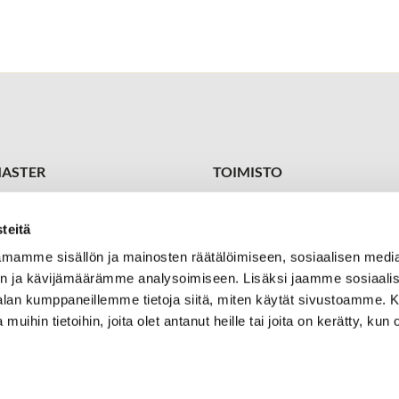
ASTER
TOIMISTO
 1449
Toimitus-/toiminnanjohtaja
ster@kareliagolf.fi
Petja Vuojärvi
teitä
+358 400 870 415
petja.vuojarvi@kareliagolf.fi
mamme sisällön ja mainosten räätälöimiseen, sosiaalisen medi
Golf
n ja kävijämäärämme analysoimiseen. Lisäksi jaamme sosiaali
Seurapäällikkö/pro
tie 7
Aki Keronen
-alan kumppaneillemme tietoja siitä, miten käytät sivustoamme
tioniemi
+358 50 302 5933
 muihin tietoihin, joita olet antanut heille tai joita on kerätty, kun 
aki.keronen@kareliagolf.fi
Valmennuspäällikkö/pro
Toni Laakkonen
+358 400 259944