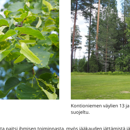
Kontioniemen väylien 13 j
suojeltu.
ta paitsi ihmisen toiminnasta, myös jääkauden jättämistä jä