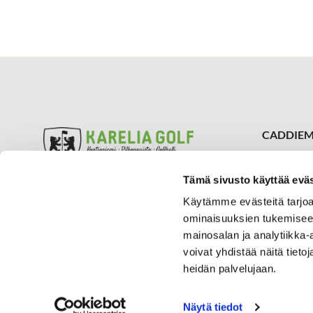
CADDIEM
050 309
caddiema
Tämä sivusto käyttää eväs
Kontioniemen kenttä ja Klubi
SIJAINTI
Aukioloajat
Käytämme evästeitä tarjoa
Karelia 
Pilkonpuiston golfalue
ominaisuuksien tukemisee
Vaskiportin
Aukioloajat
mainosalan ja analytiikka
80780 Kon
voivat yhdistää näitä tietoja
Mehtimäen Golfhalli
Aukioloajat
heidän palvelujaan.
Näytä tiedot