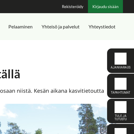
Rekisteröidy
Kirjaudu sisään
Pelaaminen
Yhteisö ja palvelut
Yhteystiedot
ällä
saan niistä. Kesän aikana kasvitietoutta