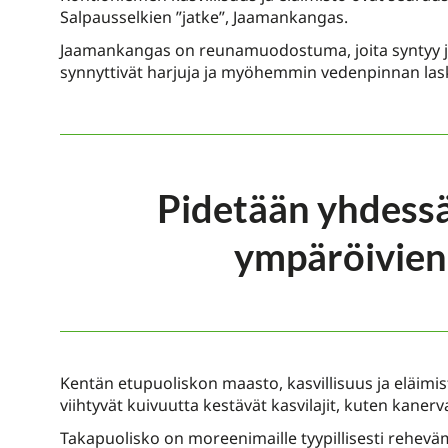
Salpausselkien ”jatke”, Jaamankangas.
Jaamankangas on reunamuodostuma, joita syntyy jää
synnyttivät harjuja ja myöhemmin vedenpinnan lask
Pidetään yhdessä
ympäröivien
Kentän etupuoliskon maasto, kasvillisuus ja eläimis
viihtyvät kuivuutta kestävät kasvilajit, kuten kanerva
Takapuolisko on moreenimaille tyypillisesti rehevä