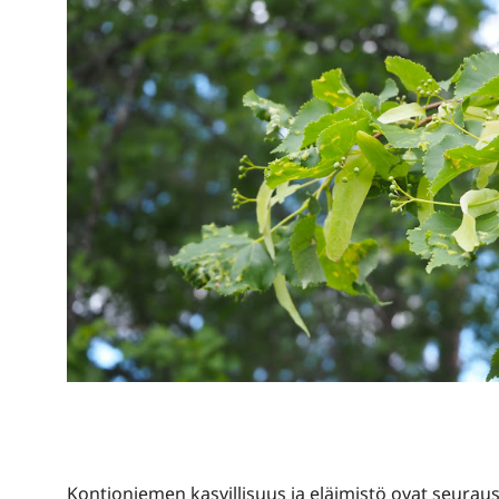
Kontioniemen kasvillisuus ja eläimistö ovat seuraus