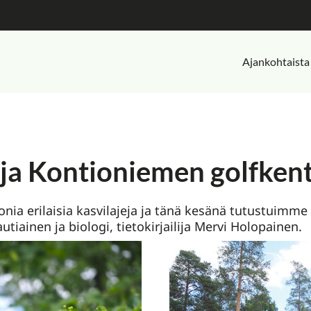
Ajankohtaista
eja Kontioniemen golfkent
a erilaisia kasvilajeja ja tänä kesänä tutustuimme o
tiainen ja biologi, tietokirjailija Mervi Holopainen.