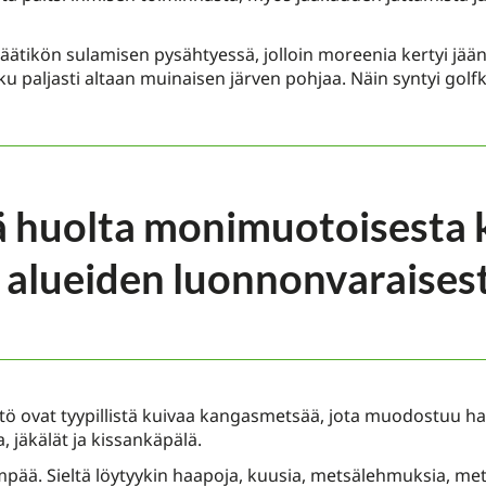
tikön sulamisen pysähtyessä, jolloin moreenia kertyi jään 
u paljasti altaan muinaisen järven pohjaa. Näin syntyi g
 huolta monimuotoisesta 
 alueiden luonnonvaraisest
tö ovat tyypillistä kuivaa kangasmetsää, jota muodostuu harj
, jäkälät ja kissankäpälä.
mpää. Sieltä löytyykin haapoja, kuusia, metsälehmuksia, me