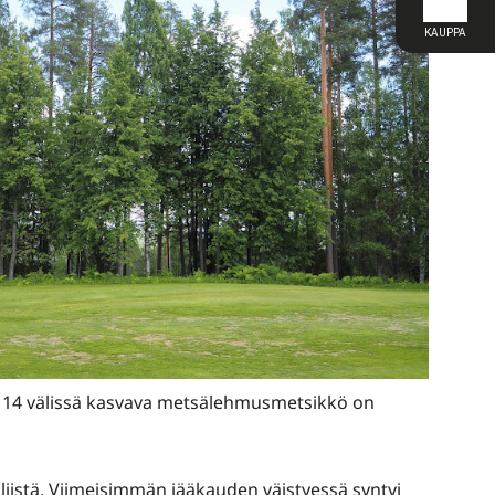
a 14 välissä kasvava metsälehmusmetsikkö on
ljistä. Viimeisimmän jääkauden väistyessä syntyi