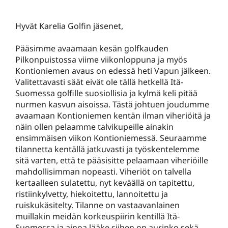
Hyvät Karelia Golfin jäsenet,
Pääsimme avaamaan kesän golfkauden
Pilkonpuistossa viime viikonloppuna ja myös
Kontioniemen avaus on edessä heti Vapun jälkeen.
Valitettavasti säät eivät ole tällä hetkellä Itä-
Suomessa golfille suosiollisia ja kylmä keli pitää
nurmen kasvun aisoissa. Tästä johtuen joudumme
avaamaan Kontioniemen kentän ilman viheriöitä ja
näin ollen pelaamme talvikupeille ainakin
ensimmäisen viikon Kontioniemessä. Seuraamme
tilannetta kentällä jatkuvasti ja työskentelemme
sitä varten, että te pääsisitte pelaamaan viheriöille
mahdollisimman nopeasti. Viheriöt on talvella
kertaalleen sulatettu, nyt keväällä on tapitettu,
ristiinkylvetty, hiekoitettu, lannoitettu ja
ruiskukäsitelty. Tilanne on vastaavanlainen
muillakin meidän korkeuspiirin kentillä Itä-
Suomessa ja ainoa lääke siihen on aurinko sekä