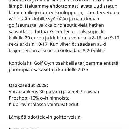
lämpö. Haluamme ehdottomasti avata uudistetun
klubin teille jo tänä viikonloppuna, joten tervetuloa
vähintään klubille syömään ja nauttimaan
golfseurasta, vaikka birdieputit vielä hetken
saavatkin odottaa. Greenfee on talvikupeille
kaikille 20 euroa ja klubi on avoinna la 8-18, su 9-19
sekä arkisin 10-17. Kun viheriöt saadaan auki
laajennetaan arkisin aukioloaikaa 8-20 välille.
Kontiolahti Golf Oy:n osakkaille tarjoamme entistä
parempia osakasetuja kaudelle 2025.
Osakasedut 2025:
Varausoikeus 30 päivää (jäsenet 7 päivää)
Proshop -10% ovh hinnoista
Klubiravintolassa vaihtuvat edut
Lämpöä odottelevin golfterveisin,