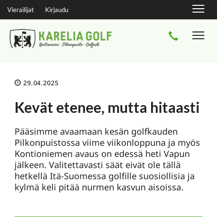
Navig
Vierailijat
Kirjaudu
Navi
29.04.2025
Kevät etenee, mutta hitaasti
Pääsimme avaamaan kesän golfkauden
Pilkonpuistossa viime viikonloppuna ja myös
Kontioniemen avaus on edessä heti Vapun
jälkeen. Valitettavasti säät eivät ole tällä
hetkellä Itä-Suomessa golfille suosiollisia ja
kylmä keli pitää nurmen kasvun aisoissa.