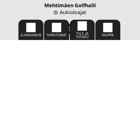
Mehtimäen Golfhalli
Aukioloajat
CADDIEMASTER
050 309 1449
caddiemaster@kareliagolf.fi
SIJAINTI
Karelia Golf
Vaskiportintie 7
80780 Kontioniemi
TOIMISTO
Toimitus-/toiminnanjohtaja