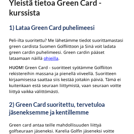
Yleistä tietoa Green Card -
kurssista
1) Lataa Green Card puhelimeesi
Peli-ilta suoritettu? Me lähetämme tiedot suorittamastasi
green cardista Suomen Golfliittoon ja Sinä voit ladata
green cardin puhelimeesi. Green cardin pääset
lataamaan näillä
ohjeilla
.
HUOM!
Green Card - suoritteet syötämme Golfliiton
rekistereihin massana ja pienellä viiveellä. Suoritteen
kirjaamisessa saattaa siis kestää joitakin päiviä. Tämä ei
kuitenkaan estä seuraan liittymistä, vaan seuraan voitte
liittyä vaikka välittömästi.
2) Green Card suoritettu, tervetuloa
jäseneksemme ja kentillemme
Green card antaa teille mahdollisuuden liittyä
golfseuraan jäseneksi. Karelia Golfin jäseneksi voitte