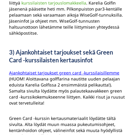
liittyä
kurssilaisten tarjouslomakkeella
. Karelia Golfin
jäsenenä pääsette heti mm. Pilkonpuiston par3-kentälle
pelaamaan sekä varaamaan aikoja WiseGolf-tunnuksilla.
Jäseninfot ja ohjeet mm. WiseGolf-tunnusten
haltuunottoon lähetämme teille liittymisen yhteydessä
sähköpostitse.
3) Ajankohtaiset tarjoukset sekä Green
Card -kurssilaisten kertausinfot
Ajankohtaiset tarjoukset green card -kurssilaisillemme
(HUOM! Aloittavana golffarina nautitte uuden pelaajan
eduista Karelia Golfissa 2 ensimmäistä pelikautta!).
Samalta sivulta löydätte myös palautekaavakkeen green
card -kurssikokemukseenne liittyen. Kaikki risut ja ruusut
ovat tervetulleita!
Green Card -kurssin kertausmateriaalit löydätte tältä
sivulta. Alta löydät muun muassa pukeutumisohjeet,
kentänhoidon ohjeet, välineinfot sekä muuta hyödyllistä