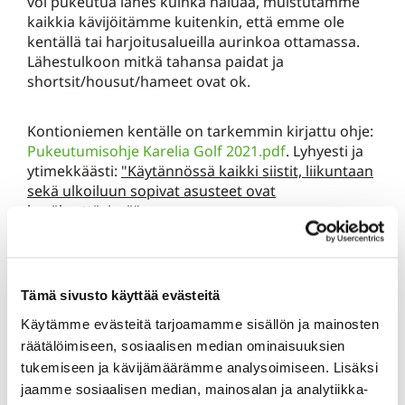
voi pukeutua lähes kuinka haluaa, muistutamme
kaikkia kävijöitämme kuitenkin, että emme ole
kentällä tai harjoitusalueilla aurinkoa ottamassa.
Lähestulkoon mitkä tahansa paidat ja
shortsit/housut/hameet ovat ok.
Kontioniemen kentälle on tarkemmin kirjattu ohje:
Pukeutumisohje Karelia Golf 2021.pdf
. Lyhyesti ja
ytimekkäästi:
"Käytännössä kaikki siistit, liikuntaan
sekä ulkoiluun sopivat asusteet ovat
hyväksyttävissä".
2) Harjoittelu jatkuu - Golfopetuksen
Tämä sivusto käyttää evästeitä
"minne mennä"
Käytämme evästeitä tarjoamamme sisällön ja mainosten
Golfopetusta tarvitsevat kaikki golffarit
räätälöimiseen, sosiaalisen median ominaisuuksien
aloittelijoista ammattilaisiin, muistakaa tosin, että
tukemiseen ja kävijämäärämme analysoimiseen. Lisäksi
oppiminen on tehokkainta juuri aloitusvaiheessa!
jaamme sosiaalisen median, mainosalan ja analytiikka-
Jo muutaman tunnin opetuspaketilla voi tehdä