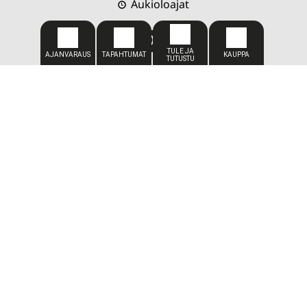
Aukioloajat
CADDIEMASTER
050 309 1449
caddiemaster@kareliagolf.fi
SIJAINTI
Karelia Golf
Vaskiportintie 7
80780 Kontioniemi
TOIMISTO
Toimitus-/toiminnanjohtaja
Petja Vuojärvi