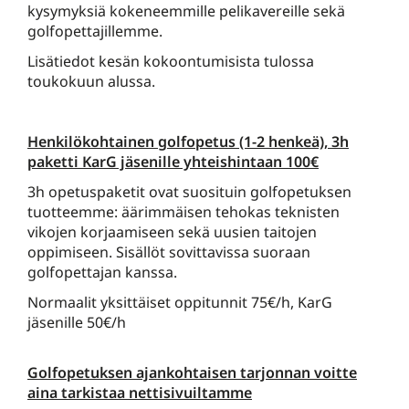
kysymyksiä kokeneemmille pelikavereille sekä
golfopettajillemme.
Lisätiedot kesän kokoontumisista tulossa
toukokuun alussa.
Henkilökohtainen golfopetus (1-2 henkeä), 3h
paketti KarG jäsenille yhteishintaan 100€
3h opetuspaketit ovat suosituin golfopetuksen
tuotteemme: äärimmäisen tehokas teknisten
vikojen korjaamiseen sekä uusien taitojen
oppimiseen. Sisällöt sovittavissa suoraan
golfopettajan kanssa.
Normaalit yksittäiset oppitunnit 75€/h, KarG
jäsenille 50€/h
Golfopetuksen ajankohtaisen tarjonnan voitte
aina tarkistaa nettisivuiltamme