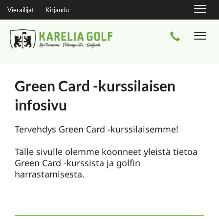
Navig
Vierailijat
Kirjaudu
Navi
Green Card -kurssilaisen
infosivu
Tervehdys Green Card -kurssilaisemme!
Tälle sivulle olemme koonneet yleistä tietoa
Green Card -kurssista ja golfin
harrastamisesta.