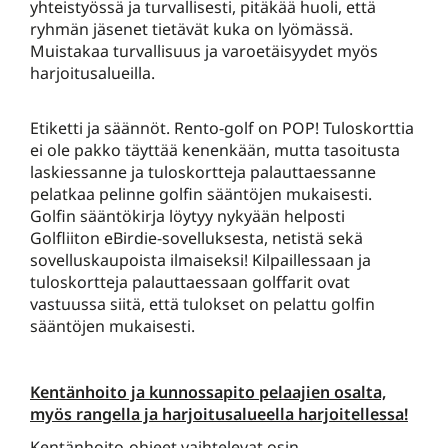
yhteistyössä ja turvallisesti, pitäkää huoli, että
ryhmän jäsenet tietävät kuka on lyömässä.
Muistakaa turvallisuus ja varoetäisyydet myös
harjoitusalueilla.
Etiketti ja säännöt. Rento-golf on POP! Tuloskorttia
ei ole pakko täyttää kenenkään, mutta tasoitusta
laskiessanne ja tuloskortteja palauttaessanne
pelatkaa pelinne golfin sääntöjen mukaisesti.
Golfin sääntökirja löytyy nykyään helposti
Golfliiton eBirdie-sovelluksesta, netistä sekä
sovelluskaupoista ilmaiseksi! Kilpaillessaan ja
tuloskortteja palauttaessaan golffarit ovat
vastuussa siitä, että tulokset on pelattu golfin
sääntöjen mukaisesti.
Kentänhoito ja kunnossapito pelaajien osalta,
myös rangella ja harjoitusalueella harjoitellessa!
Kentänhoito-ohjeet vaihtelevat osin