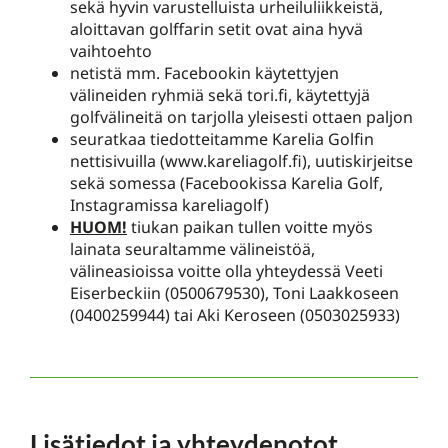
sekä hyvin varustelluista urheiluliikkeistä,
aloittavan golffarin setit ovat aina hyvä
vaihtoehto
netistä mm. Facebookin käytettyjen
välineiden ryhmiä sekä tori.fi, käytettyjä
golfvälineitä on tarjolla yleisesti ottaen paljon
seuratkaa tiedotteitamme Karelia Golfin
nettisivuilla (www.kareliagolf.fi), uutiskirjeitse
sekä somessa (Facebookissa Karelia Golf,
Instagramissa kareliagolf)
HUOM!
tiukan paikan tullen voitte myös
lainata seuraltamme välineistöä,
välineasioissa voitte olla yhteydessä Veeti
Eiserbeckiin (0500679530), Toni Laakkoseen
(0400259944) tai Aki Keroseen (0503025933)
Lisätiedot ja yhteydenotot