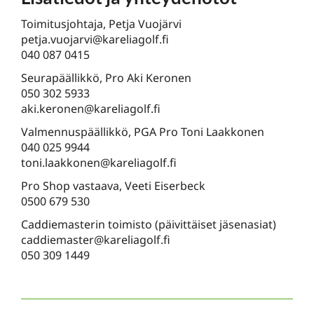
Toimitusjohtaja, Petja Vuojärvi
petja.vuojarvi@kareliagolf.fi
040 087 0415
Seurapäällikkö, Pro Aki Keronen
050 302 5933
aki.keronen@kareliagolf.fi
Valmennuspäällikkö, PGA Pro Toni Laakkonen
040 025 9944
toni.laakkonen@kareliagolf.fi
Pro Shop vastaava, Veeti Eiserbeck
0500 679 530
Caddiemasterin toimisto (päivittäiset jäsenasiat)
caddiemaster@kareliagolf.fi
050 309 1449