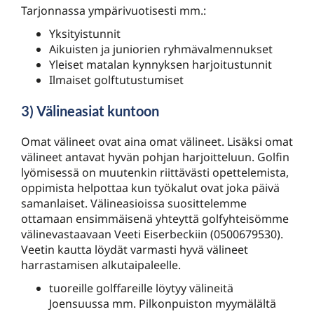
Tarjonnassa ympärivuotisesti mm.:
Yksityistunnit
Aikuisten ja juniorien ryhmävalmennukset
Yleiset matalan kynnyksen harjoitustunnit
Ilmaiset golftutustumiset
3) Välineasiat kuntoon
Omat välineet ovat aina omat välineet. Lisäksi omat
välineet antavat hyvän pohjan harjoitteluun. Golfin
lyömisessä on muutenkin riittävästi opettelemista,
oppimista helpottaa kun työkalut ovat joka päivä
samanlaiset. Välineasioissa suosittelemme
ottamaan ensimmäisenä yhteyttä golfyhteisömme
välinevastaavaan Veeti Eiserbeckiin (0500679530).
Veetin kautta löydät varmasti hyvä välineet
harrastamisen alkutaipaleelle.
tuoreille golffareille löytyy välineitä
Joensuussa mm. Pilkonpuiston myymälältä