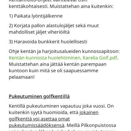
kenttäkohtaisesti. Muistattehan aina kuitenkin:
1) Paikata lyöntijälkenne
2) Korjata pallon alastulojäljet sekä muut
mahdolliset jäljet viheriöiltä
3) Haravoida bunkkerit huolellisesti
Ohje kentän ja harjoitusalueiden kunnossapitoon:
Kentän kunnosta huolehtiminen, Karelia Golf.pdf
.
Muistattehan aina jättää kentän parempaan
kuntoon kuin mitä se oli saapuessamme
pelaamaan!
Pukeutuminen golfkentillä
Kentillä pukeutuminen vapautuu joka vuosi. On
kuitenkin syytä huomioida, että
jokainen
golfkenttä voi asettaa omat
pukeutumissäädöksensä
. Meillä Pilkonpuistossa