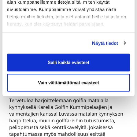
alan kumppaneillemme tietoja siitä, miten käytät
ihmeitä tulevien vuosien ja jopa vuosikymmenten
sivustoamme. Kumppanimme voivat yhdistää näitä
kestävään harrastukseen! Tulkaa kertaamaan ja
tietoja muihin tietoihin, joita olet antanut heille tai joita on
oppimaan uutta mieluummin ennemmin kuin liian
kerätty, kun olet käyttänyt heidän palvelujaan.
myöhään. :) - T: Aki ja Toni
Hyviä vaihtoehtoja golfin oppien vahvistamiseen ja
Näytä tiedot
uusien taitojen opetteluun:
Salli kaikki evästeet
Aloittavan golffarin tekniikka- ja
kenttäpeliharjoitukset kesä-, heinä- ja elokuun
Vain välttämättömät evästeet
ajan!
Tervetuloa harjoittelemaan golfia matalalla
kynnyksellä Karelia Golfin Kummipelaajien ja
valmentajien kanssa! Luvassa matalan kynnyksen
harjoittelua, muihin golffareihin tutustumista,
peliopetusta sekä kenttäkävelyitä. Jokaisessa
tapahtumassa myös mahdollisuus esittää