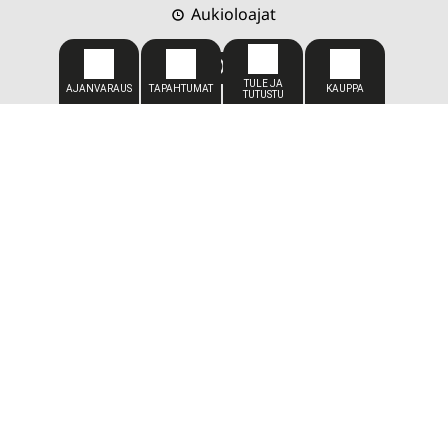
Aukioloajat
CADDIEMASTER
050 309 1449
caddiemaster@kareliagolf.fi
SIJAINTI
Karelia Golf
Vaskiportintie 7
80780 Kontioniemi
TOIMISTO
Toimitus-/toiminnanjohtaja
Petja Vuojärvi