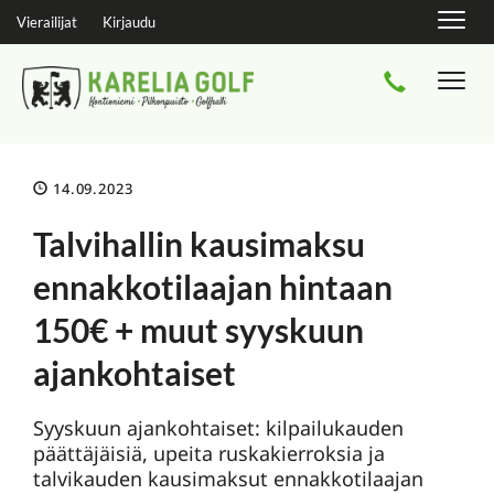
Navig
Vierailijat
Kirjaudu
Navi
14.09.2023
Talvihallin kausimaksu
ennakkotilaajan hintaan
150€ + muut syyskuun
ajankohtaiset
Syyskuun ajankohtaiset: kilpailukauden
päättäjäisiä, upeita ruskakierroksia ja
talvikauden kausimaksut ennakkotilaajan