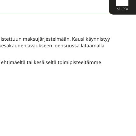
distettuun maksujärjestelmään. Kausi käynnistyy
is kesäkauden avaukseen Joensuussa lataamalla
 Mehtimäeltä tai kesäiseltä toimipisteeltämme