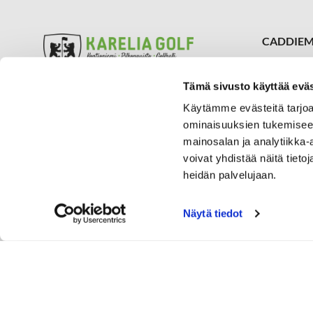
CADDIEM
050 309
caddiema
Tämä sivusto käyttää eväs
Kontioniemen kenttä ja Klubi
SIJAINTI
Aukioloajat
Käytämme evästeitä tarjoa
Karelia 
Pilkonpuiston golfalue
ominaisuuksien tukemisee
Vaskiportin
Aukioloajat
mainosalan ja analytiikka
80780 Kon
voivat yhdistää näitä tietoja
Mehtimäen Golfhalli
Aukioloajat
heidän palvelujaan.
Näytä tiedot