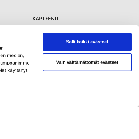
KAPTEENIT
Ladykapteeni
Soile Röppänen
+358 504 638 669
Salli kaikki evästeet
an
Kapteeni
sen median,
Juha Marola
+358 400 670 733
Vain välttämättömät evästeet
. Kumppanimme
olet käyttänyt
i