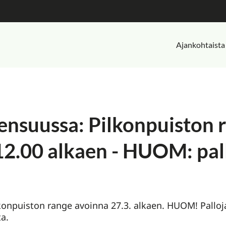
Ajankohtaista
oensuussa: Pilkonpuiston 
 12.00 alkaen - HUOM: pal
konpuiston range avoinna 27.3. alkaen. HUOM! Palloj
ta.