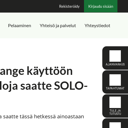
Rekisteröidy
Kirjaudu sisään
Pelaaminen
Yhteisö ja palvelut
Yhteystiedot
range käyttöön
loja saatte SOLO-
a saatte tässä hetkessä ainoastaan