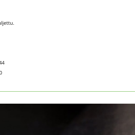
ljettu.
44
0