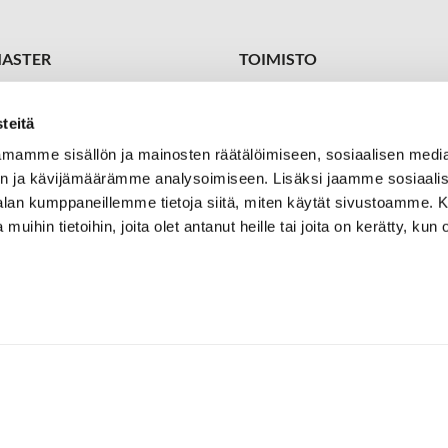
ASTER
TOIMISTO
 1449
Toimitus-/toiminnanjohtaja
ster@kareliagolf.fi
Petja Vuojärvi
teitä
+358 400 870 415
petja.vuojarvi@kareliagolf.fi
mamme sisällön ja mainosten räätälöimiseen, sosiaalisen medi
Golf
n ja kävijämäärämme analysoimiseen. Lisäksi jaamme sosiaali
Seurapäällikkö/pro
tie 7
Aki Keronen
-alan kumppaneillemme tietoja siitä, miten käytät sivustoamme
tioniemi
+358 50 302 5933
 muihin tietoihin, joita olet antanut heille tai joita on kerätty, kun 
aki.keronen@kareliagolf.fi
Valmennuspäällikkö/pro
Toni Laakkonen
+358 400 259944
toni.laakkonen@kareliagolf.f