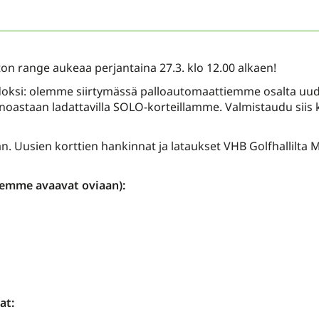
ton range aukeaa perjantaina 27.3. klo 12.00 alkaen!
iedoksi: olemme siirtymässä palloautomaattiemme osalta uu
ainoastaan ladattavilla SOLO-korteillamme. Valmistaudu si
an. Uusien korttien hankinnat ja lataukset VHB Golfhallilta
teemme avaavat oviaan):
at: