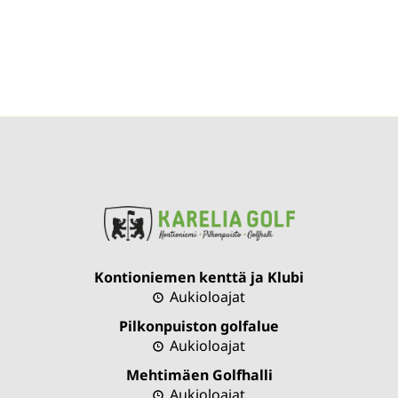
Kontioniemen kenttä ja Klubi
Aukioloajat
Pilkonpuiston golfalue
Aukioloajat
Mehtimäen Golfhalli
Aukioloajat