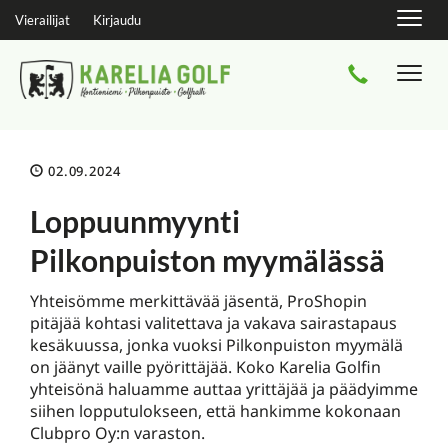
Navig
Vierailijat
Kirjaudu
Navi
02.09.2024
Loppuunmyynti
Pilkonpuiston myymälässä
Yhteisömme merkittävää jäsentä, ProShopin
pitäjää kohtasi valitettava ja vakava sairastapaus
kesäkuussa, jonka vuoksi Pilkonpuiston myymälä
on jäänyt vaille pyörittäjää. Koko Karelia Golfin
yhteisönä haluamme auttaa yrittäjää ja päädyimme
siihen lopputulokseen, että hankimme kokonaan
Clubpro Oy:n varaston.