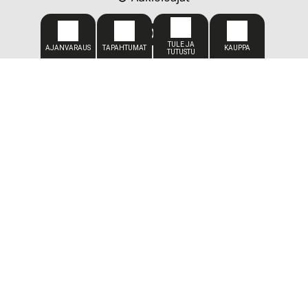
CADDIEMASTER
050 309 1449
caddiemaster@kareliagolf.fi
SIJAINTI
Karelia Golf
Vaskiportintie 7
80780 Kontioniemi
TOIMISTO
Toimitus-/toiminnanjohtaja
Petja Vuojärvi
+358 400 870 415