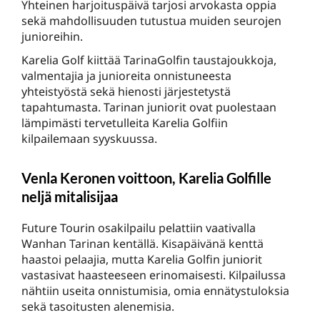
Yhteinen harjoituspäivä tarjosi arvokasta oppia
sekä mahdollisuuden tutustua muiden seurojen
junioreihin.
Karelia Golf kiittää TarinaGolfin taustajoukkoja,
valmentajia ja junioreita onnistuneesta
yhteistyöstä sekä hienosti järjestetystä
tapahtumasta. Tarinan juniorit ovat puolestaan
lämpimästi tervetulleita Karelia Golfiin
kilpailemaan syyskuussa.
Venla Keronen voittoon, Karelia Golfille
neljä mitalisijaa
Future Tourin osakilpailu pelattiin vaativalla
Wanhan Tarinan kentällä. Kisapäivänä kenttä
haastoi pelaajia, mutta Karelia Golfin juniorit
vastasivat haasteeseen erinomaisesti. Kilpailussa
nähtiin useita onnistumisia, omia ennätystuloksia
sekä tasoitusten alenemisia.