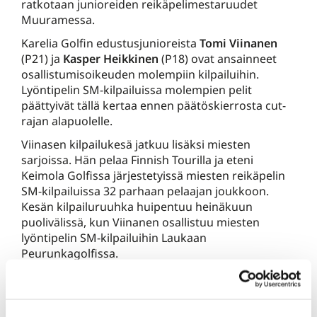
ratkotaan junioreiden reikäpelimestaruudet
Muuramessa.
Karelia Golfin edustusjunioreista
Tomi Viinanen
(P21) ja
Kasper Heikkinen
(P18) ovat ansainneet
osallistumisoikeuden molempiin kilpailuihin.
Lyöntipelin SM-kilpailuissa molempien pelit
päättyivät tällä kertaa ennen päätöskierrosta cut-
rajan alapuolelle.
Viinasen kilpailukesä jatkuu lisäksi miesten
sarjoissa. Hän pelaa Finnish Tourilla ja eteni
Keimola Golfissa järjestetyissä miesten reikäpelin
SM-kilpailuissa 32 parhaan pelaajan joukkoon.
Kesän kilpailuruuhka huipentuu heinäkuun
puolivälissä, kun Viinanen osallistuu miesten
lyöntipelin SM-kilpailuihin Laukaan
Peurunkagolfissa.
Toivotamme Tomille, Kasperille ja kaikille Karelia
Golfin junioreille menestystä loppukauden
kilpailuihin!