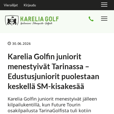
Navig
Vierailijat
Kirjaudu
Navi
30.06.2026
Karelia Golfin juniorit
menestyivät Tarinassa –
Edustusjuniorit puolestaan
keskellä SM-kisakesää
Karelia Golfin juniorit menestyivät jälleen
kilpailukentillä, kun Future Tourin
osakilpailusta TarinaGolfista tuli kotiin