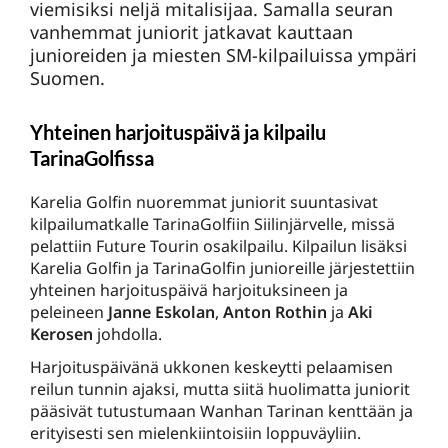
viemisiksi neljä mitalisijaa. Samalla seuran
vanhemmat juniorit jatkavat kauttaan
junioreiden ja miesten SM-kilpailuissa ympäri
Suomen.
Yhteinen harjoituspäivä ja kilpailu
TarinaGolfissa
Karelia Golfin nuoremmat juniorit suuntasivat
kilpailumatkalle TarinaGolfiin Siilinjärvelle, missä
pelattiin Future Tourin osakilpailu. Kilpailun lisäksi
Karelia Golfin ja TarinaGolfin junioreille järjestettiin
yhteinen harjoituspäivä harjoituksineen ja
peleineen
Janne Eskolan
,
Anton Rothin
ja
Aki
Kerosen
johdolla.
Harjoituspäivänä ukkonen keskeytti pelaamisen
reilun tunnin ajaksi, mutta siitä huolimatta juniorit
pääsivät tutustumaan Wanhan Tarinan kenttään ja
erityisesti sen mielenkiintoisiin loppuväyliin.