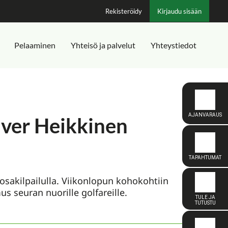
Rekisteröidy
Kirjaudu sisään
Pelaaminen
Yhteisö ja palvelut
Yhteystiedot
liver Heikkinen
 osakilpailulla. Viikonlopun kohokohtiin
us seuran nuorille golfareille.