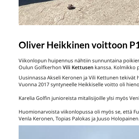
Oliver Heikkinen voittoon P
Viikonlopun huipennus nähtiin sunnuntaina poikien 
Oulun Golfkerhon
Vili Kettusen
kanssa. Kolmikko pää
Uusinnassa Akseli Keronen ja Vili Kettunen tekivät h
Vuonna 2017 syntyneelle Heikkiselle voitto oli hie
Karelia Golfin junioreista mitalisijoille ylsi myös Ve
Huomionarvoista viikonlopussa oli myös se, että Futur
Venla Keronen, Topias Palokas ja Juuso Holopainen