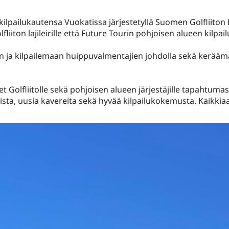
kilpailukautensa Vuokatissa järjestetyllä Suomen Golfliiton 
fliiton lajileirille että Future Tourin pohjoisen alueen kilpai
aan ja kilpailemaan huippuvalmentajien johdolla sekä kerä
et Golfliitolle sekä pohjoisen alueen järjestäjille tapahtum
lajista, uusia kavereita sekä hyvää kilpailukokemusta. Kaikk