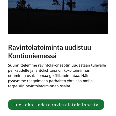
Ravintolatoiminta uudistuu
Kontioniemessä
Suunnittelemme ravintolakonseptin uudestaan tulevalle
pelikaudelle ja lähtökohtana on koko toiminnan
ottaminen osaksi omaa golfliiketoimintaa. Näin
pystymme reagoimaan parhaiten yhteisön omiin
tarpeisiin ravintolatoiminnan osalta.
Lue koko tiedote ravintolatoiminnasta