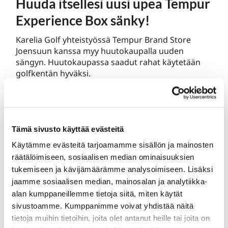
Huuda itsellesi uusi upea Tempur
Experience Box sänky!
Karelia Golf yhteistyössä Tempur Brand Store
Joensuun kanssa myy huutokaupalla uuden
sängyn. Huutokaupassa saadut rahat käytetään
golfkentän hyväksi.
Tutustu sänkyyn
Tämä sivusto käyttää evästeitä
Käytämme evästeitä tarjoamamme sisällön ja mainosten
räätälöimiseen, sosiaalisen median ominaisuuksien
tukemiseen ja kävijämäärämme analysoimiseen. Lisäksi
jaamme sosiaalisen median, mainosalan ja analytiikka-
Pilkonpuiston golfalue
alan kumppaneillemme tietoja siitä, miten käytät
avoinna keskiviikkoon asti
sivustoamme. Kumppanimme voivat yhdistää näitä
tietoja muihin tietoihin, joita olet antanut heille tai joita on
Talvi saapuu Joensuuhun ja tämä tarkoittaa