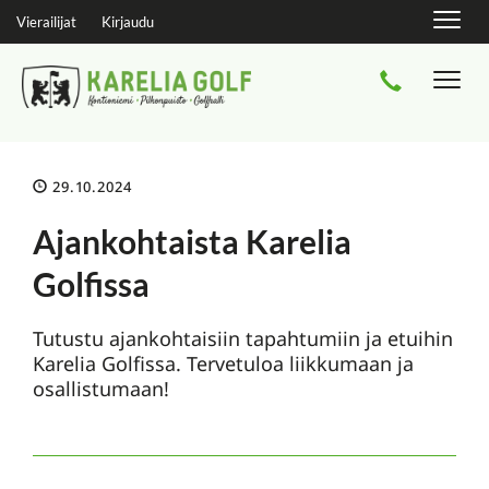
Navig
Vierailijat
Kirjaudu
Navi
29.10.2024
Ajankohtaista Karelia
Golfissa
Tutustu ajankohtaisiin tapahtumiin ja etuihin
Karelia Golfissa. Tervetuloa liikkumaan ja
osallistumaan!