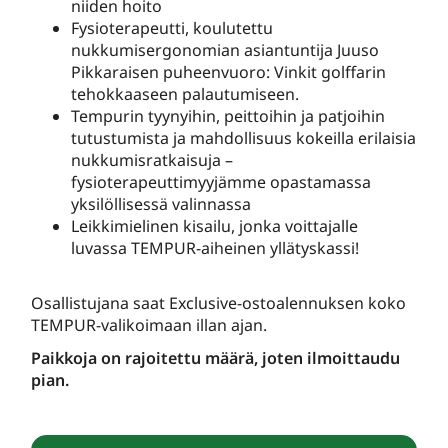
niiden hoito
Fysioterapeutti, koulutettu
nukkumisergonomian asiantuntija Juuso
Pikkaraisen puheenvuoro: Vinkit golffarin
tehokkaaseen palautumiseen.
Tempurin tyynyihin, peittoihin ja patjoihin
tutustumista ja mahdollisuus kokeilla erilaisia
nukkumisratkaisuja –
fysioterapeuttimyyjämme opastamassa
yksilöllisessä valinnassa
Leikkimielinen kisailu, jonka voittajalle
luvassa TEMPUR-aiheinen yllätyskassi!
Osallistujana saat Exclusive-ostoalennuksen koko
TEMPUR-valikoimaan illan ajan.
Paikkoja on rajoitettu määrä, joten ilmoittaudu
pian.