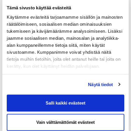
2026: Miehet
Kontioniemi
Tämä sivusto käyttää evästeitä
lyöntipelimestaruus
Käytämme evästeitä tarjoamamme sisällön ja mainosten
15.08.2026
Karelia Golf
Vaskiportintie
räätälöimiseen, sosiaalisen median ominaisuuksien
05:00
Mestaruusviikonloppu
7, 80780
tukemiseen ja kävijämäärämme analysoimiseen. Lisäksi
2026: Naiset
Kontioniemi
jaamme sosiaalisen median, mainosalan ja analytiikka-
lyöntipelimestaruus
alan kumppaneillemme tietoja siitä, miten käytät
sivustoamme. Kumppanimme voivat yhdistää näitä
15.08.2026
Karelia Golf
Vaskiportintie
tietoja muihin tietoihin, joita olet antanut heille tai joita on
05:00
Mestaruusviikonloppu:
7, 80780
Miehet Klubimestaruus
Kontioniemi
kerätty, kun olet käyttänyt heidän palvelujaan.
Näytä tiedot
Salli kaikki evästeet
Vain välttämättömät evästeet