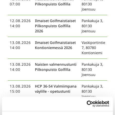
07:00
Pilkonpuisto Golfilla
80130
Joensuu
12.08.2026
Ilmaiset Golfmaistiaiset
Pankakuja 3,
14:00
Pilkonpuisto Golfilla
80130
2026
Joensuu
13.08.2026
Ilmaiset Golfmaistiaiset
Vaskiportintie
14:00
Kontioniemessä 2026
7, 80780
Kontioniemi
13.08.2026
Naisten valmennustunti
Pankakuja 3,
14:00
Pilkonpuisto Golfilla
80130
Joensuu
13.08.2026
HCP 36-54 Valmiimpana
Pankakuja 3,
15:00
väylille - opetustunti
80130
Joensuu
14.08.2026
Karelia Golf
Vaskiportintie
05:00
Mestaruusviikonloppu
7, 80780