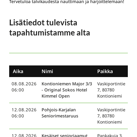
Tervetuloa talvikaudesta nauttimaan ja harjoittelemaan!
Lisätiedot tulevista
tapahtumistamme alta
Aika
Nimi
Paikka
08.08.2026
Kontioniemen Major 3/3
Vaskiportintie
06:00
- Original Sokos Hotel
7, 80780
Kimmel Open
Kontioniemi
12.08.2026
Pohjois-Karjalan
Vaskiportintie
06:00
Seniorimestaruus
7, 80780
Kontioniemi
12.08.2026
Kesäiset senioriaamut
Pankakuja 3,