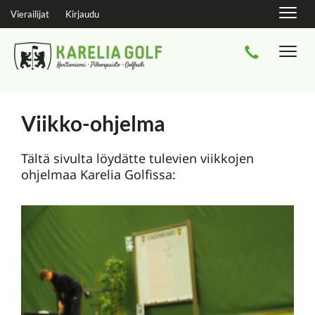
Navig
Vierailijat
Kirjaudu
Navi
Viikko-ohjelma
Tältä sivulta löydätte tulevien viikkojen
ohjelmaa Karelia Golfissa: