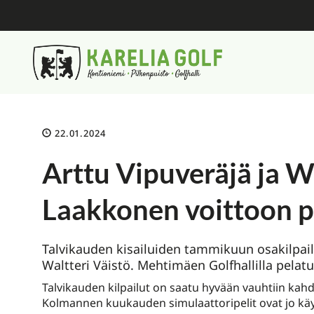
22.01.2024
Arttu Vipuveräjä ja Wa
Laakkonen voittoon pu
Talvikauden kisailuiden tammikuun osakilpailut
Waltteri Väistö. Mehtimäen Golfhallilla pelat
Talvikauden kilpailut on saatu hyvään vauhtiin kahde
Kolmannen kuukauden simulaattoripelit ovat jo käyn