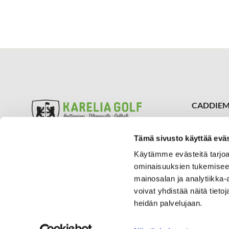
CADDIEM
050 309
caddiema
Tämä sivusto käyttää eväs
Kontioniemen kenttä ja Klubi
SIJAINTI
Aukioloajat
Käytämme evästeitä tarjoa
Karelia 
Pilkonpuiston golfalue
ominaisuuksien tukemisee
Vaskiportin
Aukioloajat
mainosalan ja analytiikka
80780 Kon
voivat yhdistää näitä tietoja
Mehtimäen Golfhalli
Aukioloajat
heidän palvelujaan.