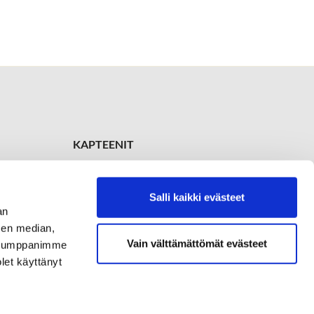
KAPTEENIT
Ladykapteeni
Soile Röppänen
+358 504 638 669
Salli kaikki evästeet
an
Kapteeni
sen median,
Juha Marola
+358 400 670 733
Vain välttämättömät evästeet
. Kumppanimme
olet käyttänyt