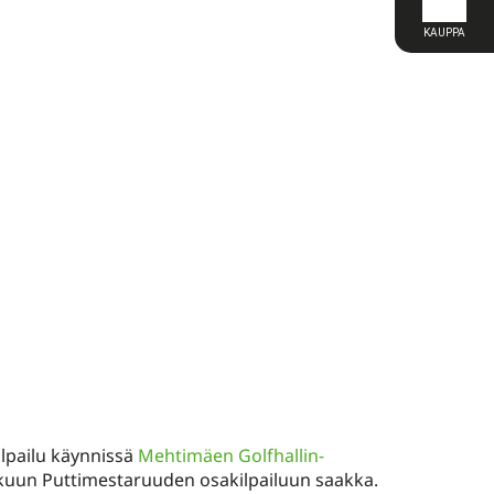
lpailu käynnissä
Mehtimäen Golfhallin-
mikuun Puttimestaruuden osakilpailuun saakka.