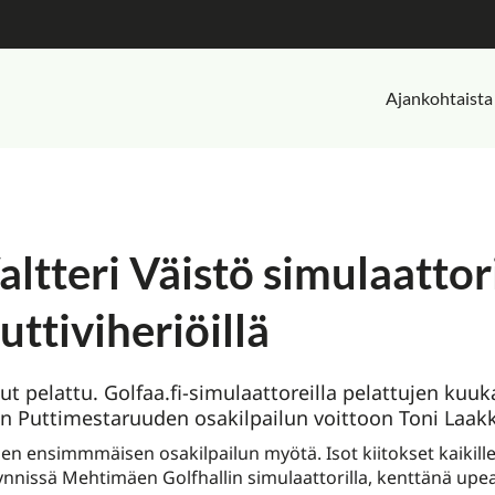
Ajankohtaista
ltteri Väistö simulaattor
ttiviheriöillä
 pelattu. Golfaa.fi-simulaattoreilla pelattujen kuuka
un Puttimestaruuden osakilpailun voittoon Toni Laakk
n ensimmmäisen osakilpailun myötä. Isot kiitokset kaikille os
nissä Mehtimäen Golfhallin simulaattorilla, kenttänä upea