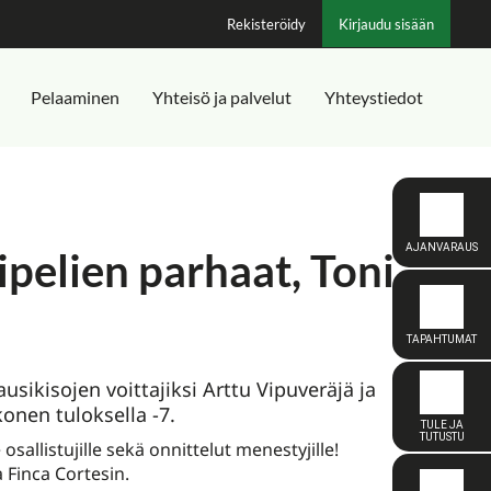
Rekisteröidy
Kirjaudu sisään
Pelaaminen
Yhteisö ja palvelut
Yhteystiedot
ipelien parhaat, Toni
usikisojen voittajiksi Arttu Vipuveräjä ja
onen tuloksella -7.
allistujille sekä onnittelut menestyjille!
 Finca Cortesin.