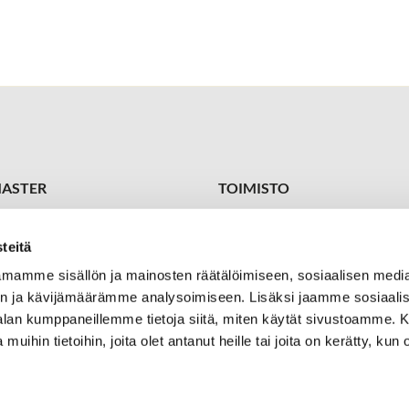
ASTER
TOIMISTO
 1449
Toimitus-/toiminnanjohtaja
ster@kareliagolf.fi
Petja Vuojärvi
teitä
+358 400 870 415
petja.vuojarvi@kareliagolf.fi
mamme sisällön ja mainosten räätälöimiseen, sosiaalisen medi
Golf
n ja kävijämäärämme analysoimiseen. Lisäksi jaamme sosiaali
Seurapäällikkö/pro
tie 7
Aki Keronen
-alan kumppaneillemme tietoja siitä, miten käytät sivustoamme
tioniemi
+358 50 302 5933
 muihin tietoihin, joita olet antanut heille tai joita on kerätty, kun 
aki.keronen@kareliagolf.fi
Valmennuspäällikkö/pro
Toni Laakkonen