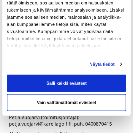
Ajankohtiin liittyvät kommentit:
räätälöimiseen, sosiaalisen median ominaisuuksien
tukemiseen ja kävijämäärämme analysoimiseen. Lisäksi
jaamme sosiaalisen median, mainosalan ja analytiikka-
alan kumppaneillemme tietoja siitä, miten käytät
sivustoamme. Kumppanimme voivat yhdistää näitä
tietoja muihin tietoihin, joita olet antanut heille tai joita on
kerätty, kun olet käyttänyt heidän palvelujaan.
Olen lukenut
tietosuojaselosteen
ja hyväksyn
henkilötietojeni käsittelyn
Näytä tiedot
Lähetä
Salli kaikki evästeet
Vain välttämättömät evästeet
Lisätiedot ja yhteydenotot
Petja Vuojärvi (toimitusjohtaja):
petja.vuojarvi@kareliagolf.fi, puh. 0400870415