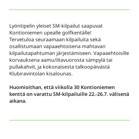
Lyöntipelin yleiset SM-kilpailut saapuvat
Kontioniemen upealle golfkentälle!
Tervetuloa seuraamaan kilpailuita sekä
osallistumaan vapaaehtoisena mahtavan
kilpailutapahtuman järjestämiseen. Vapaaehtoisille
korvauksena aamu/iltavuorosta sämpylä tai
pullakahvit, ja kokonaisesta talkoopäivästä
Klubiravintolan kisalounas.
Huomioithan, että viikolla 30 Kontioniemen
kenttä on varattu SM-kilpailuille 22.-26.7. välisenä
aikana.