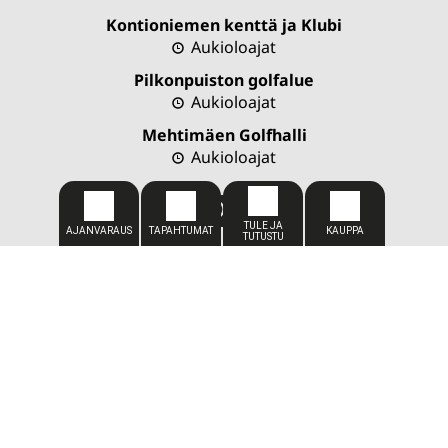
Kontioniemen kenttä ja Klubi
Aukioloajat
Pilkonpuiston golfalue
Aukioloajat
Mehtimäen Golfhalli
Aukioloajat
CADDIEMASTER
050 309 1449
caddiemaster@kareliagolf.fi
SIJAINTI
Karelia Golf