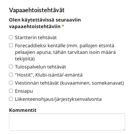
Vapaaehtoistehtävät
Olen käytettävissä seuraaviin
vapaaehtoistehtäviin
*
Startterin tehtävät
Forecaddieksi kentälle (mm. pallojen etsintä
pelaajien apuna, tähän tarvitaan isoin määrä
tekijöitä)
Tulospalvelun tehtävät
"Hostit", Klubi-isäntä/-emäntä
Viestinnän tehtävät (kuvaaminen, somekanavat)
Ensiapu
Liikenteenohjaus/järjestyksenvalvonta
Kommentit