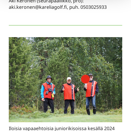
Aki Keronen (seurapäällikkö, pro):
aki.keronen@kareliagolf.fi, puh. 0503025933
Iloisia vapaaehtoisia juniorikisoissa kesällä 2024