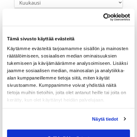
Sukupuoli:
Tämä sivusto käyttää evästeitä
Käytämme evästeitä tarjoamamme sisällön ja mainosten
Rekisteröidy
räätälöimiseen, sosiaalisen median ominaisuuksien
tukemiseen ja kävijämäärämme analysoimiseen. Lisäksi
Haluan tilata Karelia Golf uutiskirjeen
jaamme sosiaalisen median, mainosalan ja analytiikka-
Olen lukenut
tietosuojaselosteen
ja
alan kumppaneillemme tietoja siitä, miten käytät
hyväksyn henkilötietojeni käsittelyn (*)
sivustoamme. Kumppanimme voivat yhdistää näitä
tietoja muihin tietoihin, joita olet antanut heille tai joita on
(*) Tieto on pakollinen
kerätty, kun olet käyttänyt heidän palvelujaan.
Näytä tiedot