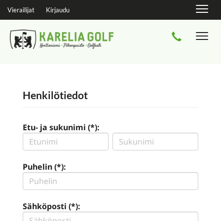
Navig
Vierailijat
Kirjaudu
Navi
Henkilötiedot
Etu- ja sukunimi (*):
Puhelin (*):
Sähköposti (*):