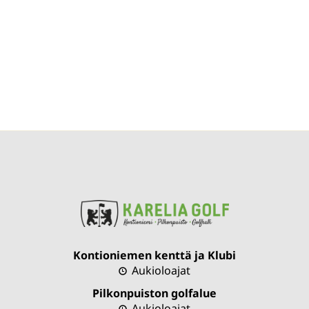
Kontioniemen kenttä ja Klubi
Aukioloajat
Pilkonpuiston golfalue
Aukioloajat