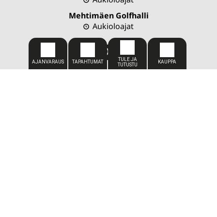
Mehtimäen Golfhalli
Aukioloajat
CADDIEMASTER
050 309 1449
caddiemaster@kareliagolf.fi
SIJAINTI
Karelia Golf
Vaskiportintie 7
80780 Kontioniemi
TOIMISTO