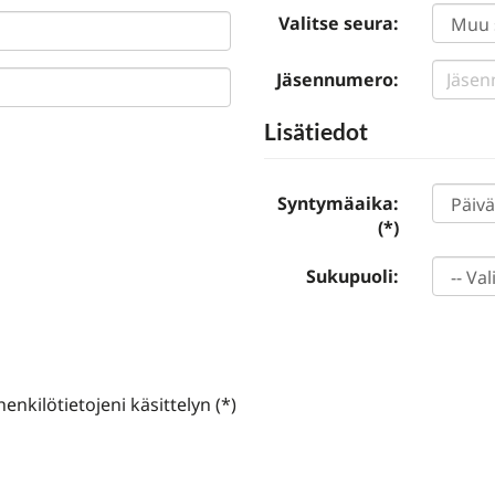
Valitse seura:
Jäsennumero:
Lisätiedot
Syntymäaika:
(*)
Sukupuoli:
enkilötietojeni käsittelyn (*)