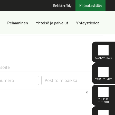
Rekisteröidy
Kirjaudu sisään
Pelaaminen
Yhteisö ja palvelut
Yhteystiedot
i