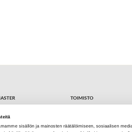
ASTER
TOIMISTO
 1449
Toimitus-/toiminnanjohtaja
ster@kareliagolf.fi
Petja Vuojärvi
teitä
+358 400 870 415
petja.vuojarvi@kareliagolf.fi
mamme sisällön ja mainosten räätälöimiseen, sosiaalisen medi
Golf