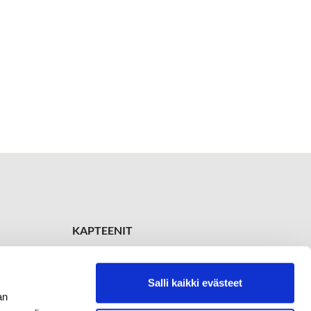
KAPTEENIT
Ladykapteeni
Soile Röppänen
+358 504 638 669
Salli kaikki evästeet
an
Kapteeni