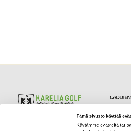
CADDIEM
050 309
caddiema
Tämä sivusto käyttää eväs
Kontioniemen kenttä ja Klubi
SIJAINTI
Aukioloajat
Käytämme evästeitä tarjoa
Karelia 